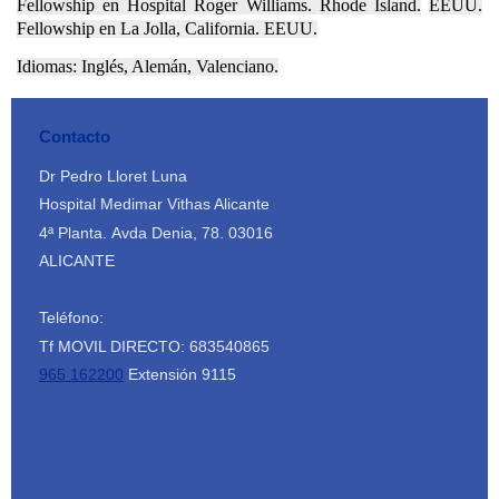
Fellowship en Hospital Roger Williams. Rhode Island.
EEUU.
Fellowship en La Jolla, California. EEUU.
Idiomas: Inglés, Alemán, Valenciano.
Contacto
Dr Pedro Lloret Luna
Hospital Medimar Vithas Alicante
4ª Planta.
Avda Denia, 78.
03016
ALICANTE
Teléfono:
Tf MOVIL DIRECTO: 683540865
965 162200
Extensión 9115